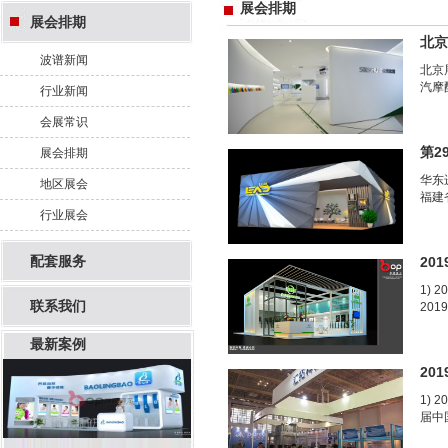
展会排期
展会排期
北京
波谱新闻
北京
汽摩
行业新闻
会展常识
第2
展会排期
华东
地区展会
福建
行业展会
配套服务
20
1) 
联系我们
201
最新案例
20
1) 
届中