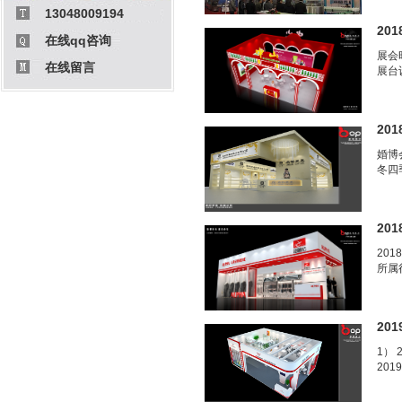
13048009194
20
在线qq咨询
展会
在线留言
展台
20
婚博
冬四
20
201
所属行业：
20
1） 
201