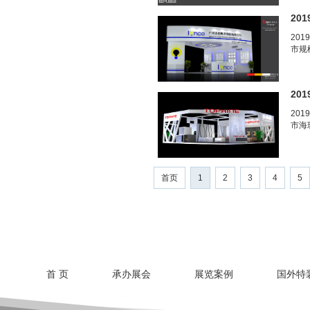
20
20
市规
20
201
市海
首页
1
2
3
4
5
首 页
承办展会
展览案例
国外特