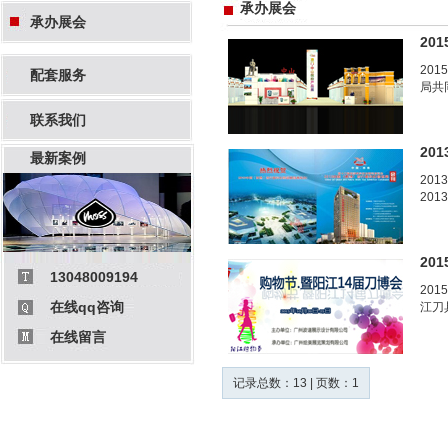
承办展会
承办展会
20
20
配套服务
局共
联系我们
20
最新案例
20
201
20
13048009194
201
在线qq咨询
江刀具
在线留言
记录总数：13 | 页数：1