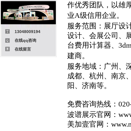
作优秀团队，以雄
业A级信用企业。
服务范围：
展厅设
13048009194
设计
、
会展公司
、
在线qq咨询
台费用计算器
、
3d
在线留言
建商
。
服务地域：
广州
、
成都
、杭州、
南京
阳、济南等。
免费咨询热线：020-3
波谱展示官网：
www
美加壹官网：
www.m