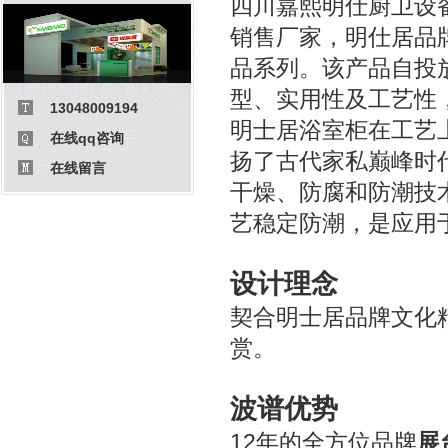
四川嘉熙明仕厨卫设
销售厂家，明仕居品
品系列。该产品自投
型、实用性及工艺性
13048009194
明士居浴室柜在工艺
在线qq咨询
扬了古代家私巅峰时
在线留言
干燥、防腐和防潮技
艺稳定防潮，是应用
设计理念
契合明士居品牌文化
赏。
波谱优势
12年的全方位品牌
展