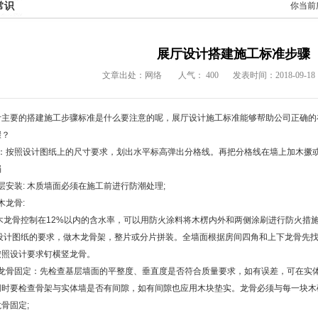
常识
你当前
展厅设计搭建施工标准步骤
文章出处：网络
人气：
400
发表时间：2018-09-18 1
计主要的搭建施工步骤标准是什么要注意的呢，
展厅设计
施工标准能够帮助公司正确的
骤？
 弹线：按照设计图纸上的尺寸要求，划出水平标高弹出分格线。再把分格线在墙上加木
档
防潮层安装: 木质墙面必须在施工前进行防潮处理;
装木龙骨:
般木龙骨控制在12%以内的含水率，可以用防火涂料将木楞内外和两侧涂刷进行防火措
照设计图纸的要求，做木龙骨架，整片或分片拼装。全墙面根据房间四角和上下龙骨先
按照设计要求钉横竖龙骨。
 底部龙骨固定：先检查基层墙面的平整度、垂直度是否符合质量要求，如有误差，可在
同时要检查骨架与实体墙是否有间隙，如有间隙也应用木块垫实。龙骨必须与每一块木
骨固定;