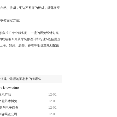
要自然、协调，毛边不整齐的板材，微薄板应
铁钉固定方法;
及形象推广专业服务商，一流的展览设计方案
的成绩被评为展厅装修设计和行业A级信用企
上海、郑州、成都、香港等地设立规划馆设
计搭建中常用地面材料的有哪些
ors knowledge
展示产品
12-01
文化艺术博览
12-01
信息与电子商务
12-01
则@展览公司
12-01