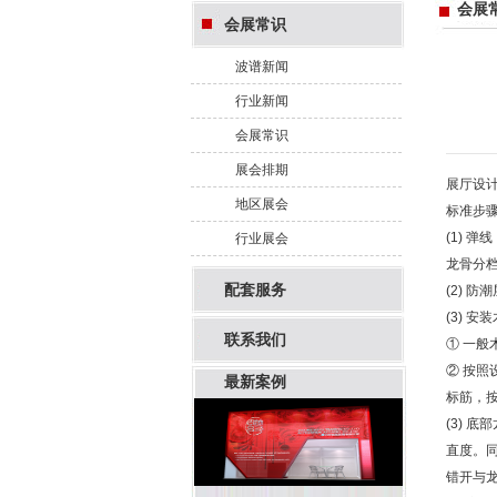
会展
会展常识
波谱新闻
行业新闻
会展常识
展会排期
展厅设
地区展会
标准步
(1)
行业展会
龙骨分
配套服务
(2) 
(3) 安
联系我们
① 一
② 按
最新案例
标筋，
(3)
直度。
错开与龙