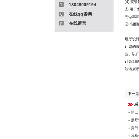
(4) 安
13048009194
① 用
在线qq咨询
先做基
在线留言
② 饰
展厅设
让您的
业。以
计策划制
波谱展
下一篇
展
第二
展厅
提升
浅析