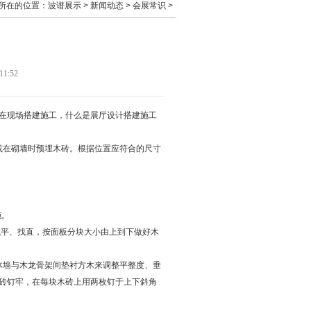
所在的位置：
波谱展示
>
新闻动态
>
会展常识
>
1:52
在现场搭建施工，什么是展厅设计搭建施工
撅或在砌墙时预埋木砖。根据位置应符合的尺寸
施。
找平、找直，按面板分块大小由上到下做好木
实体墙与木龙骨架间垫衬方木来调整平整度、垂
砖钉牢，在每块木砖上用两枚钉于上下斜角