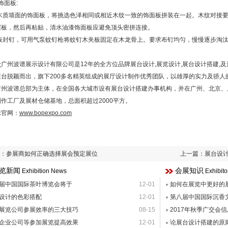
装饰面板:
于木质墙面的饰面板，将挑选色泽相同或相近木纹一致的饰面板拼装在一起。木纹对接
层板，然后再粘贴，清水油漆饰面板应避免顶头密拼连接。
面板封钉，可用气泵蚊钉枪将蚊钉木夹板固定在木龙骨上。要求布钉均匀，慢慢逐步淘汰
计
广州波谱展示设计有限公司是12年的全方位品牌展台设计,展览设计,展台设计搭建,
展台脱颖而出，旗下200多名精英组成的展厅设计制作优秀团队，以雄厚的实力及骄人
广州波谱总部为主体，在全国各大城市设有展台设计搭建办事机构，并在广州、北京、
作工厂及展材仓储基地，总面积超过2000平方。
示官网：
www.bopexpo.com
：
参展商如何正确选择展会预定展位
上一篇：
展台设
览新闻
会展知识
Exhibition News
Exhibit
届中国国际茶叶博览会将于
12-01
如何在展览中更好的
设计的色彩搭配
12-01
第八届中国国际沉香
展览公司参展效率的三大技巧
08-15
2017年秋季广交会
企业公司等参加展览提高效果
12-01
论展台设计搭建的原