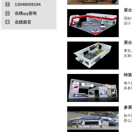
13048009194
展台
在线qq咨询
现如
在线留言
设计
展台
事实
在展
特装
每个
多参
参展
如今
那么