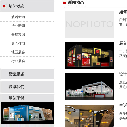
新闻动态
新闻动态
如何
波谱新闻
广州
道。
行业新闻
会展常识
展台
展会排期
一、
地区展会
及展
行业展会
配套服务
设计
展览
联系我们
展览
最新案例
告诉
许多
该与