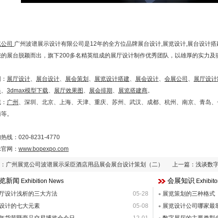
览公司
广州波谱展示设计有限公司是12年的全方位品牌展台设计,展览设计,展台设计
您的展台脱颖而出，旗下200多名精英组成的展厅设计制作优秀团队，以雄厚的实力及
。
围：
展厅设计
、
展台设计
、
展会策划
、
展览设计搭建
、
展会设计
、
会展公司
、
展厅设计
器
、
3dmax模型下载
、
展厅效果图
、
展会排期
、
展览搭建商
。
域：
广州
、深圳、北京、上海、天津、重庆、苏州、武汉、成都、杭州、南京、青岛、
南等。
线：020-8231-4770
示官网：
www.bopexpo.com
：
广州展览公司波谱展示采臣酒店用品展会展台设计策划（二）
上一篇：
浅谈数
览新闻
会展知识
Exhibition News
Exhibit
厅设计浅析的三大方法
05-28
展览策划的三种格式
设计的七大元素
05-08
展览设计公司哪家最