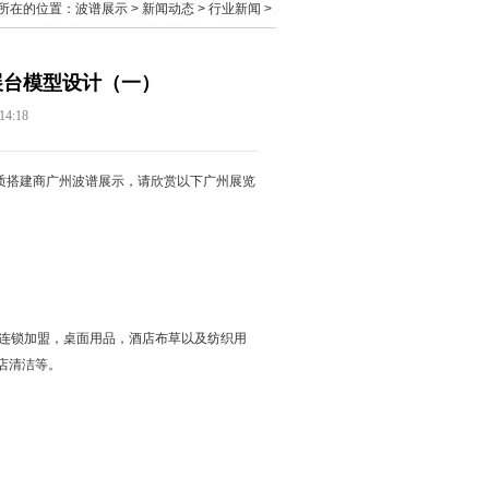
所在的位置：
波谱展示
>
新闻动态
>
行业新闻
>
展台模型设计（一）
4:18
质搭建商广州波谱展示，请欣赏以下
广州展览
连锁加盟，桌面用品，酒店布草以及纺织用
店清洁等。