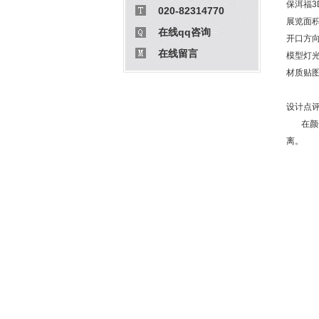
保洱福3
020-82314770
展览面积
在线qq咨询
开口方
在线留言
模型灯光
材质贴图
设计点
在颜色
离。