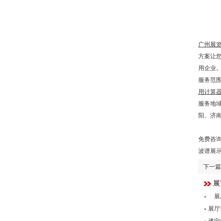
广州展
方案让
用企业
服务范
用计算
服务地
阳、济
免费咨询热
波谱展
下一篇
展
展
展厅