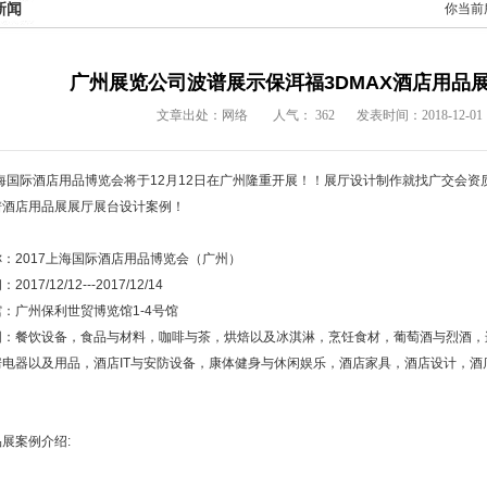
新闻
你当前
广州展览公司波谱展示保洱福3DMAX酒店用品
文章出处：网络
人气：
362
发表时间：2018-12-01 1
上海国际酒店用品博览会将于12月12日在广州隆重开展！！
展厅设计制作
就找
广交会
资
谱
酒店用品展
展厅展台设计
案例！
：2017上海国际酒店用品博览会（广州）
017/12/12---2017/12/14
：广州保利世贸博览馆1-4号馆
围：餐饮设备，食品与材料，咖啡与茶，烘焙以及冰淇淋，烹饪食材，葡萄酒与烈酒，
房电器以及用品，酒店IT与安防设备，康体健身与休闲娱乐，酒店家具，酒店设计，酒
品展案例
介绍: