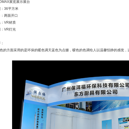
DMAX展览展示展台
：36平方米
向：两面开口
：VR材质
：VR灯光
评：
的方面采用的是环保的暖色调天蓝色为点缀，暧色的色调给人以温馨恬静的感觉，