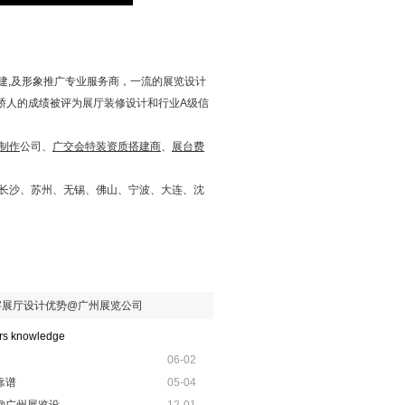
搭建,及形象推广专业服务商，一流的展览设计
骄人的成绩被评为展厅装修设计和行业A级信
制作
公司、
广交会特装资质搭建商
、
展台费
长沙、苏州、无锡、佛山、宁波、大连、沈
字展厅设计优势@广州展览公司
ors knowledge
06-02
靠谱
05-04